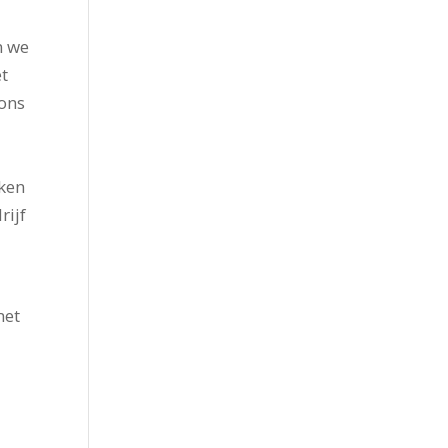
n we
t
 ons
eken
rijf
met