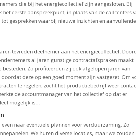
mers die bij het energiecollectief zijn aangesloten. Bij
k het eerste aanspreekpunt, in plaats van de callcenters 
den tot gesprekken waarbij nieuwe inzichten en aanvullend
jaren tevreden deelnemer aan het energiecollectief. Door
ondernemers al jaren gunstige contractafspraken maakt
e besteden. Zo profiteerden zij ook afgelopen jaren van
, doordat deze op een goed moment zijn vastgezet. Om v
racten te regelen, zocht het productiebedrijf weer contac
 merkte de accountmanager van het collectief op dat er
eel mogelijk is…
en
 even naar eventuele plannen voor verduurzaming. Zo
onnepanelen. We huren diverse locaties, maar we zouden