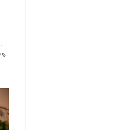
e
ing